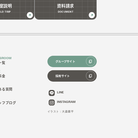
室説明
資料請求
ELD TRIP
DOCUMENT
SSROOM
content_copy
グループサイト
一覧
E
content_copy
料金
採用サイト
ある質問
LINE
G
ッフブログ
INSTAGRAM
イラスト：大森庸平