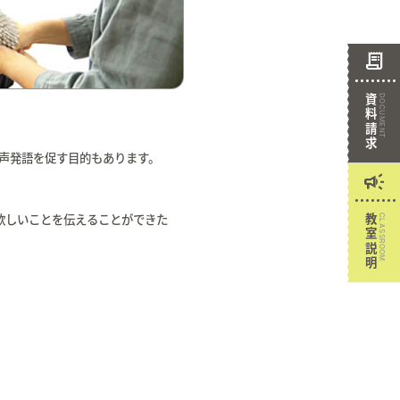
receipt_long
資料請求
DOCUMENT
声発語を促す目的もあります。
campaign
欲しいことを伝えることができた
教室説明
CLASSROOM